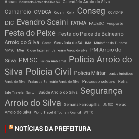
Asbas
Calendário Arroio do Silva
Balneário Arroio do Silva SC
Conseg
Carnarroio
CMDCA
Codam
Colix
COVID-19
Evandro Scaini
DIC
FATMA
FAUESC
Fesporte
Festa do Peixe
Festa do Peixe de Balneário
Arroio do Silva
Geovânia de Sá
Gaeco
IMA
Ministério do Turismo
PM Arroio do
MP SC
Mtur
O que fazer em Balneário Arroio do Silva
Policia Arroio do
PM SC
Silva
Policia Ambiental
Policia Civil
Silva
Policia Militar
pontos turísticos
Processo seletivo
Refis
Arroio do Silva
Praias de Balneário Arroio do Silva
Segurança
Saúde Arroio do Silva
Safe Travels
Santur
Arroio do Silva
Semana Farroupilha
Verão
UNESC
Arroio do Silva
World Travel & Tourism Council
WTTC
NOTÍCIAS DA PREFEITURA