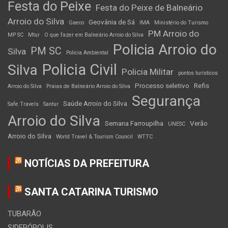
Festa do Peixe
Festa do Peixe de Balneário
Arroio do Silva
Geovânia de Sá
Gaeco
IMA
Ministério do Turismo
PM Arroio do
MP SC
Mtur
O que fazer em Balneário Arroio do Silva
Policia Arroio do
PM SC
Silva
Policia Ambiental
Policia Civil
Silva
Policia Militar
pontos turísticos
Processo seletivo
Refis
Arroio do Silva
Praias de Balneário Arroio do Silva
Segurança
Saúde Arroio do Silva
Safe Travels
Santur
Arroio do Silva
Semana Farroupilha
Verão
UNESC
Arroio do Silva
World Travel & Tourism Council
WTTC
NOTÍCIAS DA PREFEITURA
SANTA CATARINA TURISMO
TUBARÃO
SIDERÓPOLIS