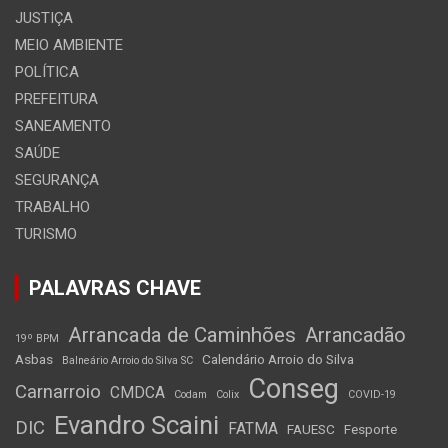
JUSTIÇA
MEIO AMBIENTE
POLÍTICA
PREFEITURA
SANEAMENTO
SAÚDE
SEGURANÇA
TRABALHO
TURISMO
PALAVRAS CHAVE
Arrancada de Caminhões
Arrancadão
19º BPM
Asbas
Calendário Arroio do Silva
Balneário Arroio do Silva SC
Conseg
Carnarroio
CMDCA
Codam
Colix
COVID-19
Evandro Scaini
DIC
FATMA
FAUESC
Fesporte