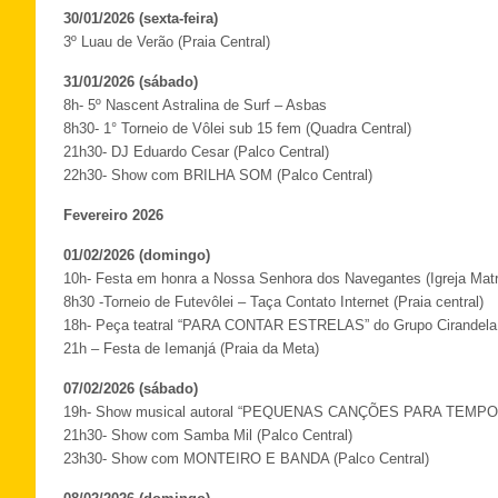
30/01/2026 (sexta-feira)
3º Luau de Verão (Praia Central)
31/01/2026 (sábado)
8h- 5º Nascent Astralina de Surf – Asbas
8h30- 1° Torneio de Vôlei sub 15 fem (Quadra Central)
21h30- DJ Eduardo Cesar (Palco Central)
22h30- Show com BRILHA SOM (Palco Central)
Fevereiro 2026
01/02/2026 (domingo)
10h- Festa em honra a Nossa Senhora dos Navegantes (Igreja Matr
8h30 -Torneio de Futevôlei – Taça Contato Internet (Praia central)
18h- Peça teatral “PARA CONTAR ESTRELAS” do Grupo Cirandela
21h – Festa de Iemanjá (Praia da Meta)
07/02/2026 (sábado)
19h- Show musical autoral “PEQUENAS CANÇÕES PARA TEMPOS
21h30- Show com Samba Mil (Palco Central)
23h30- Show com MONTEIRO E BANDA (Palco Central)