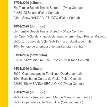
17/01/2026 (sábado)
8h- Torneio Beach Tennis Sicredi – (Praia Central)
21h30- Dj Belada (Palco Central)
23h – Show NANDA VIRTUOZO (Palco Central)
18/01/2026 (domingo)
8h- Torneio Beach Tennis Sicredi – (Praia Central)
8h- Open Vôlei de Praia Dupla masc e fem – Taça Postos Rizzotto (
8h30- 1° Torneio de Vôlei Sub 15 masc (Quadra central)
10h- Torneio de arremesso de tarrafa (praia central)
23/01/2026 (sexta-feira)
21h30- Show Mistura Fina Classic Trio (Praça Central)
24/01/2026 (sábado)
8h30- Copa Integração Feminino (Quadra central)
19h– Escolha da Garota da Praia (Palco Central)
22h30- Show BANDA SÉCULO XX (Praça Central)
25/01/2026 (domingo)
7h30- Corrida Rústica Verão Mar de Maria (Praia Central)
8h30- Copa Integração Masculino (Quadra central)