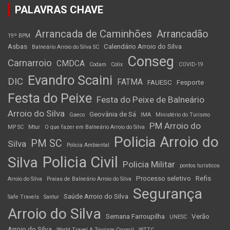
PALAVRAS CHAVE
Arrancada de Caminhões
Arrancadão
19º BPM
Asbas
Calendário Arroio do Silva
Balneário Arroio do Silva SC
Conseg
Carnarroio
CMDCA
Codam
Colix
COVID-19
Evandro Scaini
DIC
FATMA
FAUESC
Fesporte
Festa do Peixe
Festa do Peixe de Balneário
Arroio do Silva
Geovânia de Sá
Gaeco
IMA
Ministério do Turismo
PM Arroio do
MP SC
Mtur
O que fazer em Balneário Arroio do Silva
Policia Arroio do
PM SC
Silva
Policia Ambiental
Policia Civil
Silva
Policia Militar
pontos turísticos
Processo seletivo
Refis
Arroio do Silva
Praias de Balneário Arroio do Silva
Segurança
Saúde Arroio do Silva
Safe Travels
Santur
Arroio do Silva
Semana Farroupilha
Verão
UNESC
Arroio do Silva
World Travel & Tourism Council
WTTC