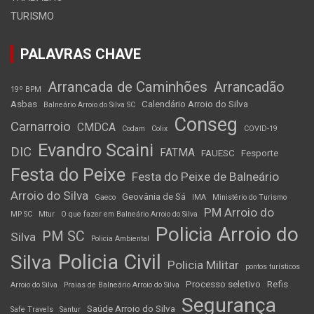
TURISMO
PALAVRAS CHAVE
Arrancada de Caminhões
Arrancadão
19º BPM
Asbas
Calendário Arroio do Silva
Balneário Arroio do Silva SC
Conseg
Carnarroio
CMDCA
Codam
Colix
COVID-19
Evandro Scaini
DIC
FATMA
FAUESC
Fesporte
Festa do Peixe
Festa do Peixe de Balneário
Arroio do Silva
Geovânia de Sá
Gaeco
IMA
Ministério do Turismo
PM Arroio do
MP SC
Mtur
O que fazer em Balneário Arroio do Silva
Policia Arroio do
PM SC
Silva
Policia Ambiental
Policia Civil
Silva
Policia Militar
pontos turísticos
Processo seletivo
Refis
Arroio do Silva
Praias de Balneário Arroio do Silva
Segurança
Saúde Arroio do Silva
Safe Travels
Santur