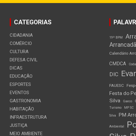
CATEGORIAS
PALAVR
CIDADANIA
Arr
19º BPM
COMÉRCIO
Arrancad
CULTURA
Calendário Arro
DEFESA CIVIL
CMDCA
Cod
DICAS
Evan
DIC
EDUCAÇÃO
ESPORTES
FAUESC
Fesp
EVENTOS
Festa do Pe
Silva
GASTRONOMIA
Gaeco
Turismo
MP SC
HABITAÇÃO
PM Arro
Silva
INFRAESTRUTURA
Po
JUSTIÇA
Ambiental
MEIO AMBIENTE