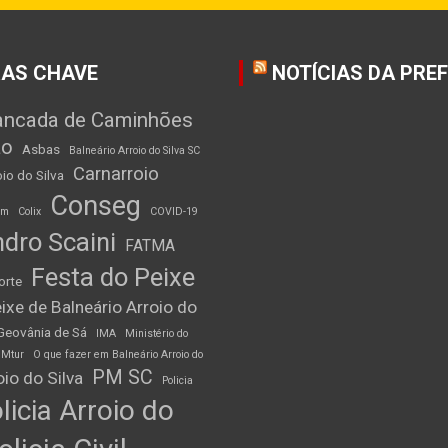
AS CHAVE
NOTÍCIAS DA PRE
ancada de Caminhões
ão
Asbas
Balneário Arroio do Silva SC
Carnarroio
io do Silva
Conseg
am
Colix
COVID-19
dro Scaini
FATMA
Festa do Peixe
orte
ixe de Balneário Arroio do
Geovânia de Sá
IMA
Ministério do
Mtur
O que fazer em Balneário Arroio do
PM SC
io do Silva
Policia
licia Arroio do