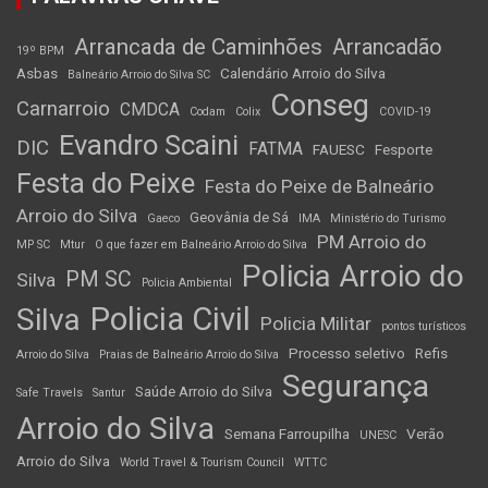
Arrancada de Caminhões
Arrancadão
19º BPM
Asbas
Calendário Arroio do Silva
Balneário Arroio do Silva SC
Conseg
Carnarroio
CMDCA
Codam
Colix
COVID-19
Evandro Scaini
DIC
FATMA
FAUESC
Fesporte
Festa do Peixe
Festa do Peixe de Balneário
Arroio do Silva
Geovânia de Sá
Gaeco
IMA
Ministério do Turismo
PM Arroio do
MP SC
Mtur
O que fazer em Balneário Arroio do Silva
Policia Arroio do
PM SC
Silva
Policia Ambiental
Policia Civil
Silva
Policia Militar
pontos turísticos
Processo seletivo
Refis
Arroio do Silva
Praias de Balneário Arroio do Silva
Segurança
Saúde Arroio do Silva
Safe Travels
Santur
Arroio do Silva
Semana Farroupilha
Verão
UNESC
Arroio do Silva
World Travel & Tourism Council
WTTC