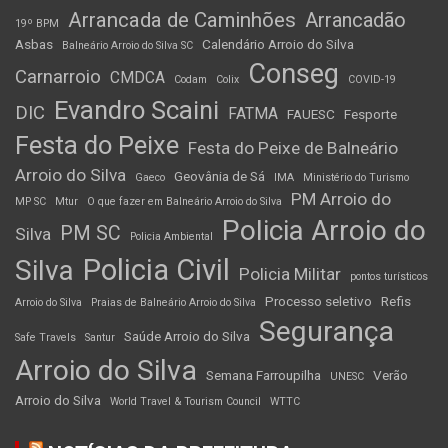
Arrancada de Caminhões
Arrancadão
19º BPM
Asbas
Calendário Arroio do Silva
Balneário Arroio do Silva SC
Conseg
Carnarroio
CMDCA
Codam
Colix
COVID-19
Evandro Scaini
DIC
FATMA
FAUESC
Fesporte
Festa do Peixe
Festa do Peixe de Balneário
Arroio do Silva
Geovânia de Sá
Gaeco
IMA
Ministério do Turismo
PM Arroio do
MP SC
Mtur
O que fazer em Balneário Arroio do Silva
Policia Arroio do
PM SC
Silva
Policia Ambiental
Policia Civil
Silva
Policia Militar
pontos turísticos
Processo seletivo
Refis
Arroio do Silva
Praias de Balneário Arroio do Silva
Segurança
Saúde Arroio do Silva
Safe Travels
Santur
Arroio do Silva
Semana Farroupilha
Verão
UNESC
Arroio do Silva
World Travel & Tourism Council
WTTC