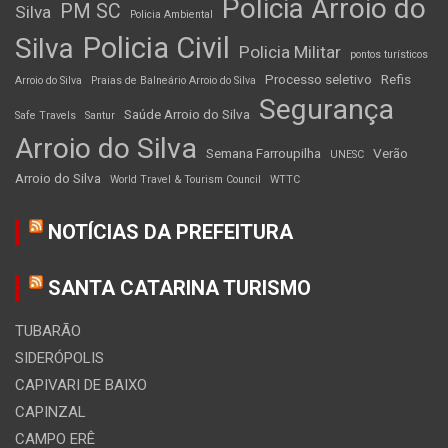
Policia Arroio do
PM SC
Silva
Policia Ambiental
Policia Civil
Silva
Policia Militar
pontos turísticos
Processo seletivo
Refis
Arroio do Silva
Praias de Balneário Arroio do Silva
Segurança
Saúde Arroio do Silva
Safe Travels
Santur
Arroio do Silva
Semana Farroupilha
Verão
UNESC
Arroio do Silva
World Travel & Tourism Council
WTTC
NOTÍCIAS DA PREFEITURA
SANTA CATARINA TURISMO
TUBARÃO
SIDERÓPOLIS
CAPIVARI DE BAIXO
CAPINZAL
CAMPO ERÊ