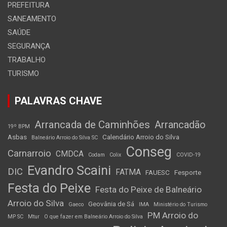
PREFEITURA
SANEAMENTO
SAÚDE
SEGURANÇA
TRABALHO
TURISMO
PALAVRAS CHAVE
Arrancada de Caminhões
Arrancadão
19º BPM
Asbas
Calendário Arroio do Silva
Balneário Arroio do Silva SC
Conseg
Carnarroio
CMDCA
Codam
Colix
COVID-19
Evandro Scaini
DIC
FATMA
FAUESC
Fesporte
Festa do Peixe
Festa do Peixe de Balneário
Arroio do Silva
Geovânia de Sá
Gaeco
IMA
Ministério do Turismo
PM Arroio do
MP SC
Mtur
O que fazer em Balneário Arroio do Silva