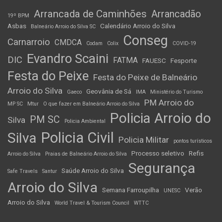
Arrancada de Caminhões
Arrancadão
19º BPM
Asbas
Calendário Arroio do Silva
Balneário Arroio do Silva SC
Conseg
Carnarroio
CMDCA
Codam
Colix
COVID-19
Evandro Scaini
DIC
FATMA
FAUESC
Fesporte
Festa do Peixe
Festa do Peixe de Balneário
Arroio do Silva
Geovânia de Sá
Gaeco
IMA
Ministério do Turismo
PM Arroio do
MP SC
Mtur
O que fazer em Balneário Arroio do Silva
Policia Arroio do
PM SC
Silva
Policia Ambiental
Policia Civil
Silva
Policia Militar
pontos turísticos
Processo seletivo
Refis
Arroio do Silva
Praias de Balneário Arroio do Silva
Segurança
Saúde Arroio do Silva
Safe Travels
Santur
Arroio do Silva
Semana Farroupilha
Verão
UNESC
Arroio do Silva
World Travel & Tourism Council
WTTC