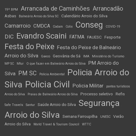
Arrancada de Caminhões
Arrancadão
19º BPM
Asbas
Calendário Arroio do Silva
Balneário Arroio do Silva SC
Conseg
Carnarroio
CMDCA
Codam
Colix
COVID-19
Evandro Scaini
DIC
FATMA
FAUESC
Fesporte
Festa do Peixe
Festa do Peixe de Balneário
Arroio do Silva
Geovânia de Sá
Gaeco
IMA
Ministério do Turismo
PM Arroio do
MP SC
Mtur
O que fazer em Balneário Arroio do Silva
Policia Arroio do
PM SC
Silva
Policia Ambiental
Policia Civil
Silva
Policia Militar
pontos turísticos
Processo seletivo
Refis
Arroio do Silva
Praias de Balneário Arroio do Silva
Segurança
Saúde Arroio do Silva
Safe Travels
Santur
Arroio do Silva
Semana Farroupilha
Verão
UNESC
Arroio do Silva
World Travel & Tourism Council
WTTC