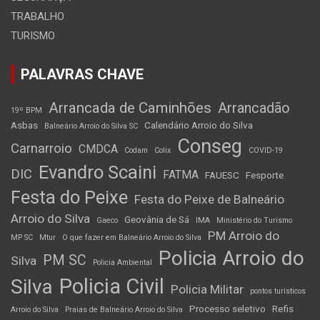
TRABALHO
TURISMO
PALAVRAS CHAVE
Arrancada de Caminhões
Arrancadão
19º BPM
Asbas
Calendário Arroio do Silva
Balneário Arroio do Silva SC
Conseg
Carnarroio
CMDCA
Codam
Colix
COVID-19
Evandro Scaini
DIC
FATMA
FAUESC
Fesporte
Festa do Peixe
Festa do Peixe de Balneário
Arroio do Silva
Geovânia de Sá
Gaeco
IMA
Ministério do Turismo
PM Arroio do
MP SC
Mtur
O que fazer em Balneário Arroio do Silva
Policia Arroio do
PM SC
Silva
Policia Ambiental
Policia Civil
Silva
Policia Militar
pontos turísticos
Processo seletivo
Refis
Arroio do Silva
Praias de Balneário Arroio do Silva