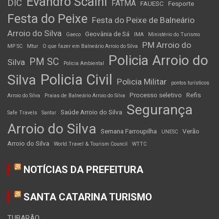
Evandro Scaini
DIC
FATMA
FAUESC
Fesporte
Festa do Peixe
Festa do Peixe de Balneário
Arroio do Silva
Geovânia de Sá
Gaeco
IMA
Ministério do Turismo
PM Arroio do
MP SC
Mtur
O que fazer em Balneário Arroio do Silva
Policia Arroio do
PM SC
Silva
Policia Ambiental
Policia Civil
Silva
Policia Militar
pontos turísticos
Processo seletivo
Refis
Arroio do Silva
Praias de Balneário Arroio do Silva
Segurança
Saúde Arroio do Silva
Safe Travels
Santur
Arroio do Silva
Semana Farroupilha
Verão
UNESC
Arroio do Silva
World Travel & Tourism Council
WTTC
NOTÍCIAS DA PREFEITURA
SANTA CATARINA TURISMO
TUBARÃO