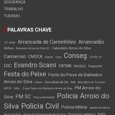
SEGURANÇA
TRABALHO
TURISMO
PALAVRAS CHAVE
Arrancada de Caminhões
Arrancadão
19º BPM
Asbas
Calendário Arroio do Silva
Balneário Arroio do Silva SC
Conseg
Carnarroio
CMDCA
Codam
Colix
COVID-19
Evandro Scaini
DIC
FATMA
FAUESC
Fesporte
Festa do Peixe
Festa do Peixe de Balneário
Arroio do Silva
Geovânia de Sá
Gaeco
IMA
Ministério do Turismo
PM Arroio do
MP SC
Mtur
O que fazer em Balneário Arroio do Silva
Policia Arroio do
PM SC
Silva
Policia Ambiental
Policia Civil
Silva
Policia Militar
pontos turísticos
Processo seletivo
Refis
Arroio do Silva
Praias de Balneário Arroio do Silva