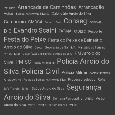
Arrancada de Caminhões
Arrancadão
19º BPM
Asbas
Calendário Arroio do Silva
Balneário Arroio do Silva SC
Conseg
Carnarroio
CMDCA
Codam
Colix
COVID-19
Evandro Scaini
DIC
FATMA
FAUESC
Fesporte
Festa do Peixe
Festa do Peixe de Balneário
Arroio do Silva
Geovânia de Sá
Gaeco
IMA
Ministério do Turismo
PM Arroio do
MP SC
Mtur
O que fazer em Balneário Arroio do Silva
Policia Arroio do
PM SC
Silva
Policia Ambiental
Policia Civil
Silva
Policia Militar
pontos turísticos
Processo seletivo
Refis
Arroio do Silva
Praias de Balneário Arroio do Silva
Segurança
Saúde Arroio do Silva
Safe Travels
Santur
Arroio do Silva
Semana Farroupilha
Verão
UNESC
Arroio do Silva
World Travel & Tourism Council
WTTC