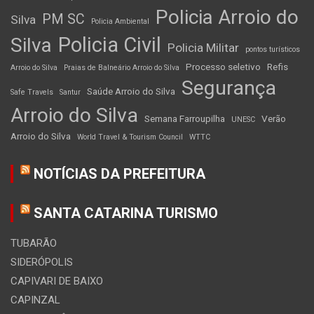
Policia Arroio do
PM SC
Silva
Policia Ambiental
Policia Civil
Silva
Policia Militar
pontos turísticos
Processo seletivo
Refis
Arroio do Silva
Praias de Balneário Arroio do Silva
Segurança
Saúde Arroio do Silva
Safe Travels
Santur
Arroio do Silva
Semana Farroupilha
Verão
UNESC
Arroio do Silva
World Travel & Tourism Council
WTTC
NOTÍCIAS DA PREFEITURA
SANTA CATARINA TURISMO
TUBARÃO
SIDERÓPOLIS
CAPIVARI DE BAIXO
CAPINZAL