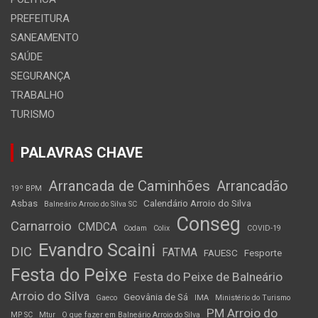
PREFEITURA
SANEAMENTO
SAÚDE
SEGURANÇA
TRABALHO
TURISMO
PALAVRAS CHAVE
Arrancada de Caminhões
Arrancadão
19º BPM
Asbas
Calendário Arroio do Silva
Balneário Arroio do Silva SC
Conseg
Carnarroio
CMDCA
Codam
Colix
COVID-19
Evandro Scaini
DIC
FATMA
FAUESC
Fesporte
Festa do Peixe
Festa do Peixe de Balneário
Arroio do Silva
Geovânia de Sá
Gaeco
IMA
Ministério do Turismo
PM Arroio do
MP SC
Mtur
O que fazer em Balneário Arroio do Silva