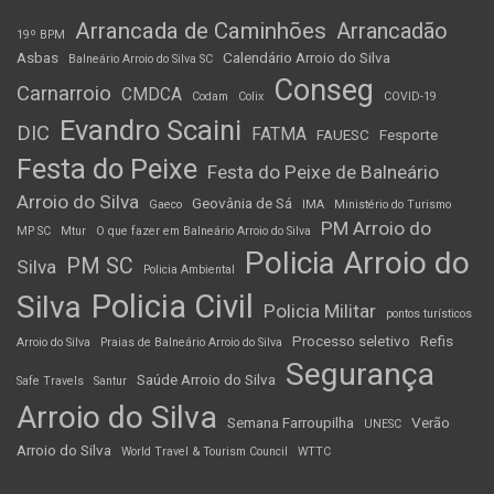
Arrancada de Caminhões
Arrancadão
19º BPM
Asbas
Calendário Arroio do Silva
Balneário Arroio do Silva SC
Conseg
Carnarroio
CMDCA
Codam
Colix
COVID-19
Evandro Scaini
DIC
FATMA
FAUESC
Fesporte
Festa do Peixe
Festa do Peixe de Balneário
Arroio do Silva
Geovânia de Sá
Gaeco
IMA
Ministério do Turismo
PM Arroio do
MP SC
Mtur
O que fazer em Balneário Arroio do Silva
Policia Arroio do
PM SC
Silva
Policia Ambiental
Policia Civil
Silva
Policia Militar
pontos turísticos
Processo seletivo
Refis
Arroio do Silva
Praias de Balneário Arroio do Silva
Segurança
Saúde Arroio do Silva
Safe Travels
Santur
Arroio do Silva
Semana Farroupilha
Verão
UNESC
Arroio do Silva
World Travel & Tourism Council
WTTC