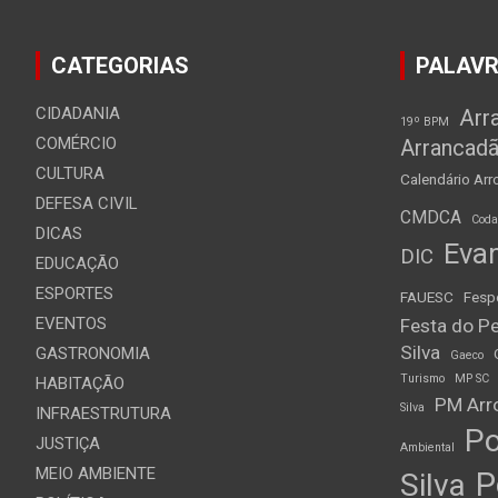
CATEGORIAS
PALAVR
CIDADANIA
Arr
19º BPM
COMÉRCIO
Arrancad
CULTURA
Calendário Arro
DEFESA CIVIL
CMDCA
Cod
DICAS
Evan
DIC
EDUCAÇÃO
ESPORTES
FAUESC
Fesp
EVENTOS
Festa do Pe
Silva
GASTRONOMIA
Gaeco
Turismo
MP SC
HABITAÇÃO
PM Arro
Silva
INFRAESTRUTURA
Po
JUSTIÇA
Ambiental
MEIO AMBIENTE
P
Silva