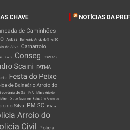
AS CHAVE
NOTÍCIAS DA PRE
ancada de Caminhões
ão
Asbas
Balneário Arroio do Silva SC
Carnarroio
io do Silva
Conseg
am
Colix
COVID-19
dro Scaini
FATMA
Festa do Peixe
orte
ixe de Balneário Arroio do
Geovânia de Sá
IMA
Ministério do
Mtur
O que fazer em Balneário Arroio do
PM SC
io do Silva
Policia
licia Arroio do
olicia Civil
Policia