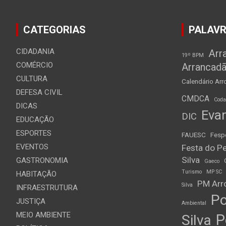
CATEGORIAS
PALAVR
CIDADANIA
Arr
19º BPM
COMÉRCIO
Arrancad
CULTURA
Calendário Arro
DEFESA CIVIL
CMDCA
Cod
DICAS
Evan
DIC
EDUCAÇÃO
ESPORTES
FAUESC
Fesp
EVENTOS
Festa do Pe
Silva
GASTRONOMIA
Gaeco
Turismo
MP SC
HABITAÇÃO
PM Arro
Silva
INFRAESTRUTURA
Po
JUSTIÇA
Ambiental
MEIO AMBIENTE
P
Silva