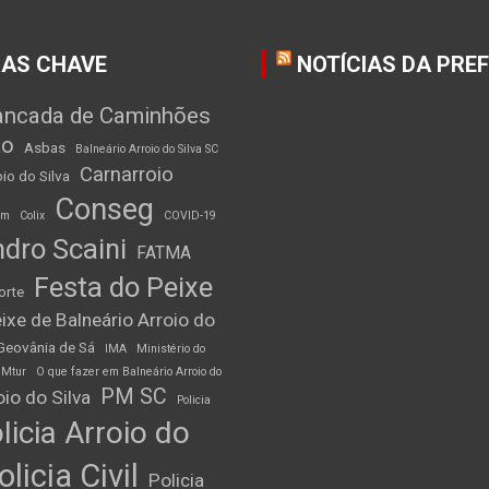
AS CHAVE
NOTÍCIAS DA PRE
ancada de Caminhões
ão
Asbas
Balneário Arroio do Silva SC
Carnarroio
io do Silva
Conseg
am
Colix
COVID-19
dro Scaini
FATMA
Festa do Peixe
orte
ixe de Balneário Arroio do
Geovânia de Sá
IMA
Ministério do
Mtur
O que fazer em Balneário Arroio do
PM SC
io do Silva
Policia
licia Arroio do
olicia Civil
Policia