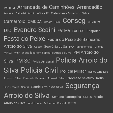
Arrancada de Caminhões
Arrancadão
19º BPM
Asbas
Calendário Arroio do Silva
Balneário Arroio do Silva SC
Conseg
Carnarroio
CMDCA
Codam
Colix
COVID-19
Evandro Scaini
DIC
FATMA
FAUESC
Fesporte
Festa do Peixe
Festa do Peixe de Balneário
Arroio do Silva
Geovânia de Sá
Gaeco
IMA
Ministério do Turismo
PM Arroio do
MP SC
Mtur
O que fazer em Balneário Arroio do Silva
Policia Arroio do
PM SC
Silva
Policia Ambiental
Policia Civil
Silva
Policia Militar
pontos turísticos
Processo seletivo
Refis
Arroio do Silva
Praias de Balneário Arroio do Silva
Segurança
Saúde Arroio do Silva
Safe Travels
Santur
Arroio do Silva
Semana Farroupilha
Verão
UNESC
Arroio do Silva
World Travel & Tourism Council
WTTC