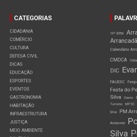
CATEGORIAS
PALAVR
CIDADANIA
Arr
19º BPM
COMÉRCIO
Arrancad
CULTURA
Calendário Arro
DEFESA CIVIL
CMDCA
Cod
DICAS
Evan
DIC
EDUCAÇÃO
ESPORTES
FAUESC
Fesp
EVENTOS
Festa do Pe
Silva
GASTRONOMIA
Gaeco
Turismo
MP SC
HABITAÇÃO
PM Arro
Silva
INFRAESTRUTURA
Po
JUSTIÇA
Ambiental
MEIO AMBIENTE
P
Silva