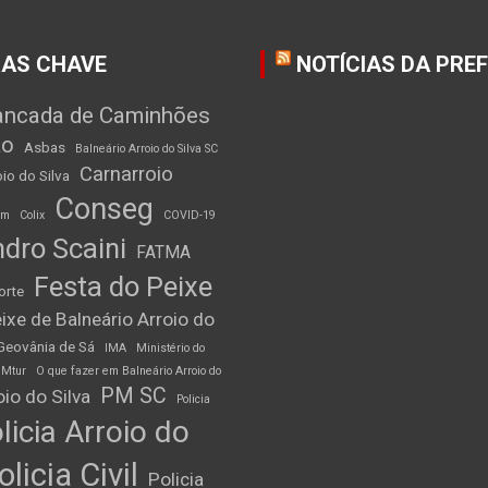
AS CHAVE
NOTÍCIAS DA PRE
ancada de Caminhões
ão
Asbas
Balneário Arroio do Silva SC
Carnarroio
io do Silva
Conseg
am
Colix
COVID-19
dro Scaini
FATMA
Festa do Peixe
orte
ixe de Balneário Arroio do
Geovânia de Sá
IMA
Ministério do
Mtur
O que fazer em Balneário Arroio do
PM SC
io do Silva
Policia
licia Arroio do
olicia Civil
Policia