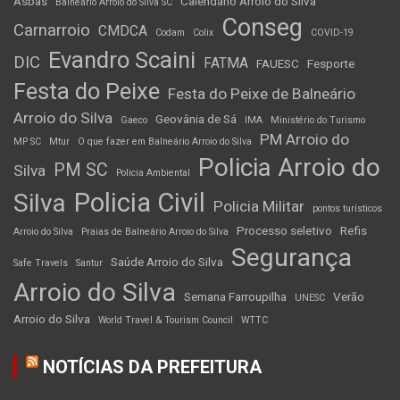
Asbas
Calendário Arroio do Silva
Balneário Arroio do Silva SC
Conseg
Carnarroio
CMDCA
Codam
Colix
COVID-19
Evandro Scaini
DIC
FATMA
FAUESC
Fesporte
Festa do Peixe
Festa do Peixe de Balneário
Arroio do Silva
Geovânia de Sá
Gaeco
IMA
Ministério do Turismo
PM Arroio do
MP SC
Mtur
O que fazer em Balneário Arroio do Silva
Policia Arroio do
PM SC
Silva
Policia Ambiental
Policia Civil
Silva
Policia Militar
pontos turísticos
Processo seletivo
Refis
Arroio do Silva
Praias de Balneário Arroio do Silva
Segurança
Saúde Arroio do Silva
Safe Travels
Santur
Arroio do Silva
Semana Farroupilha
Verão
UNESC
Arroio do Silva
World Travel & Tourism Council
WTTC
NOTÍCIAS DA PREFEITURA