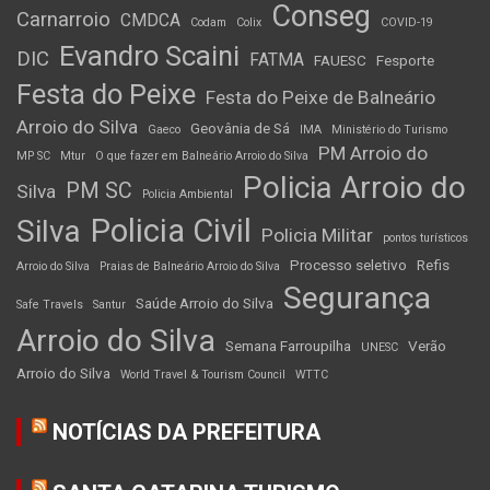
Conseg
Carnarroio
CMDCA
Codam
Colix
COVID-19
Evandro Scaini
DIC
FATMA
FAUESC
Fesporte
Festa do Peixe
Festa do Peixe de Balneário
Arroio do Silva
Geovânia de Sá
Gaeco
IMA
Ministério do Turismo
PM Arroio do
MP SC
Mtur
O que fazer em Balneário Arroio do Silva
Policia Arroio do
PM SC
Silva
Policia Ambiental
Policia Civil
Silva
Policia Militar
pontos turísticos
Processo seletivo
Refis
Arroio do Silva
Praias de Balneário Arroio do Silva
Segurança
Saúde Arroio do Silva
Safe Travels
Santur
Arroio do Silva
Semana Farroupilha
Verão
UNESC
Arroio do Silva
World Travel & Tourism Council
WTTC
NOTÍCIAS DA PREFEITURA