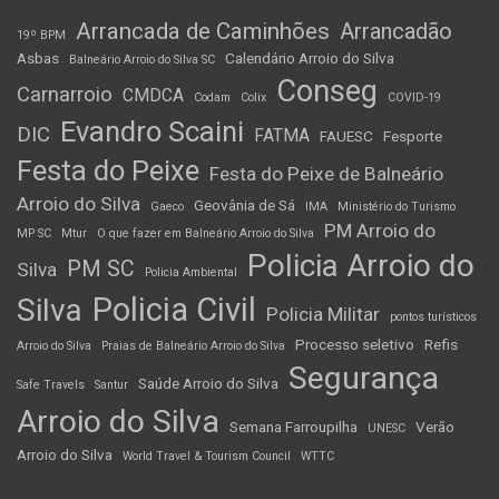
Arrancada de Caminhões
Arrancadão
19º BPM
Asbas
Calendário Arroio do Silva
Balneário Arroio do Silva SC
Conseg
Carnarroio
CMDCA
Codam
Colix
COVID-19
Evandro Scaini
DIC
FATMA
FAUESC
Fesporte
Festa do Peixe
Festa do Peixe de Balneário
Arroio do Silva
Geovânia de Sá
Gaeco
IMA
Ministério do Turismo
PM Arroio do
MP SC
Mtur
O que fazer em Balneário Arroio do Silva
Policia Arroio do
PM SC
Silva
Policia Ambiental
Policia Civil
Silva
Policia Militar
pontos turísticos
Processo seletivo
Refis
Arroio do Silva
Praias de Balneário Arroio do Silva
Segurança
Saúde Arroio do Silva
Safe Travels
Santur
Arroio do Silva
Semana Farroupilha
Verão
UNESC
Arroio do Silva
World Travel & Tourism Council
WTTC