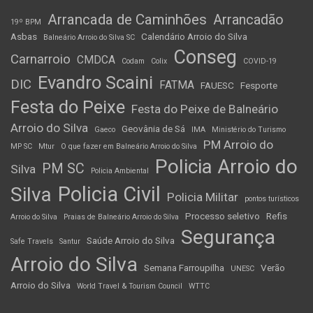
Arrancada de Caminhões
Arrancadão
19º BPM
Asbas
Calendário Arroio do Silva
Balneário Arroio do Silva SC
Conseg
Carnarroio
CMDCA
Codam
Colix
COVID-19
Evandro Scaini
DIC
FATMA
FAUESC
Fesporte
Festa do Peixe
Festa do Peixe de Balneário
Arroio do Silva
Geovânia de Sá
Gaeco
IMA
Ministério do Turismo
PM Arroio do
MP SC
Mtur
O que fazer em Balneário Arroio do Silva
Policia Arroio do
PM SC
Silva
Policia Ambiental
Policia Civil
Silva
Policia Militar
pontos turísticos
Processo seletivo
Refis
Arroio do Silva
Praias de Balneário Arroio do Silva
Segurança
Saúde Arroio do Silva
Safe Travels
Santur
Arroio do Silva
Semana Farroupilha
Verão
UNESC
Arroio do Silva
World Travel & Tourism Council
WTTC