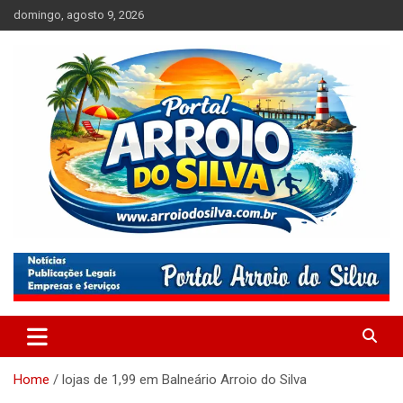
Skip
domingo, agosto 9, 2026
to
content
Absolutamente tudo sobre Balneário Arroio do Silva, Santa
Portal Arroio do Silva
Catarina
Home
lojas de 1,99 em Balneário Arroio do Silva