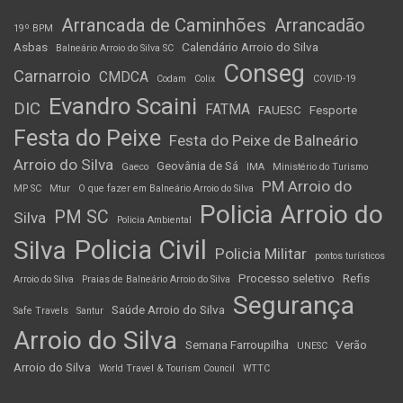
Arrancada de Caminhões
Arrancadão
19º BPM
Asbas
Calendário Arroio do Silva
Balneário Arroio do Silva SC
Conseg
Carnarroio
CMDCA
Codam
Colix
COVID-19
Evandro Scaini
DIC
FATMA
FAUESC
Fesporte
Festa do Peixe
Festa do Peixe de Balneário
Arroio do Silva
Geovânia de Sá
Gaeco
IMA
Ministério do Turismo
PM Arroio do
MP SC
Mtur
O que fazer em Balneário Arroio do Silva
Policia Arroio do
PM SC
Silva
Policia Ambiental
Policia Civil
Silva
Policia Militar
pontos turísticos
Processo seletivo
Refis
Arroio do Silva
Praias de Balneário Arroio do Silva
Segurança
Saúde Arroio do Silva
Safe Travels
Santur
Arroio do Silva
Semana Farroupilha
Verão
UNESC
Arroio do Silva
World Travel & Tourism Council
WTTC