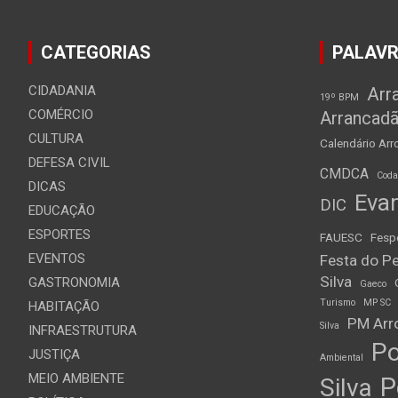
CATEGORIAS
PALAVR
CIDADANIA
Arr
19º BPM
COMÉRCIO
Arrancad
CULTURA
Calendário Arro
DEFESA CIVIL
CMDCA
Cod
DICAS
Evan
DIC
EDUCAÇÃO
ESPORTES
FAUESC
Fesp
EVENTOS
Festa do Pe
Silva
GASTRONOMIA
Gaeco
Turismo
MP SC
HABITAÇÃO
PM Arro
Silva
INFRAESTRUTURA
Po
JUSTIÇA
Ambiental
MEIO AMBIENTE
P
Silva