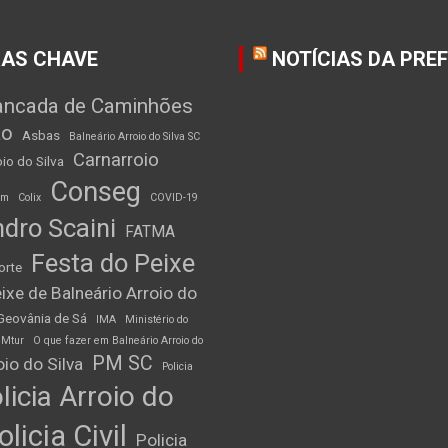
AS CHAVE
NOTÍCIAS DA PRE
ancada de Caminhões
ão
Asbas
Balneário Arroio do Silva SC
Carnarroio
io do Silva
Conseg
am
Colix
COVID-19
dro Scaini
FATMA
Festa do Peixe
orte
ixe de Balneário Arroio do
Geovânia de Sá
IMA
Ministério do
Mtur
O que fazer em Balneário Arroio do
PM SC
io do Silva
Policia
licia Arroio do
olicia Civil
Policia