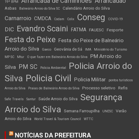
Arrancada de Caminhões
Arrancadão
19º BPM
Asbas
Calendário Arroio do Silva
Balneário Arroio do Silva SC
Conseg
Carnarroio
CMDCA
Codam
Colix
COVID-19
Evandro Scaini
DIC
FATMA
FAUESC
Fesporte
Festa do Peixe
Festa do Peixe de Balneário
Arroio do Silva
Geovânia de Sá
Gaeco
IMA
Ministério do Turismo
PM Arroio do
MP SC
Mtur
O que fazer em Balneário Arroio do Silva
Policia Arroio do
PM SC
Silva
Policia Ambiental
Policia Civil
Silva
Policia Militar
pontos turísticos
Processo seletivo
Refis
Arroio do Silva
Praias de Balneário Arroio do Silva
Segurança
Saúde Arroio do Silva
Safe Travels
Santur
Arroio do Silva
Semana Farroupilha
Verão
UNESC
Arroio do Silva
World Travel & Tourism Council
WTTC
NOTÍCIAS DA PREFEITURA