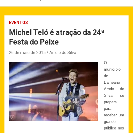
EVENTOS
Michel Teló é atração da 24ª
Festa do Peixe
26 de maio de 2015
Arroio do Silva
O
município
de
Balneário
Arroio do
Silva se
prepara
para
receber um
grande
público nos