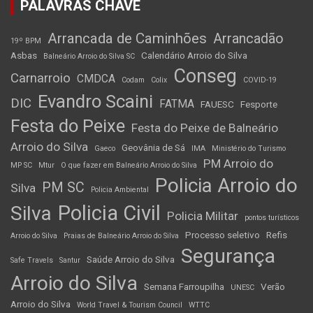
PALAVRAS CHAVE
Arrancada de Caminhões
Arrancadão
19º BPM
Asbas
Calendário Arroio do Silva
Balneário Arroio do Silva SC
Conseg
Carnarroio
CMDCA
Codam
Colix
COVID-19
Evandro Scaini
DIC
FATMA
FAUESC
Fesporte
Festa do Peixe
Festa do Peixe de Balneário
Arroio do Silva
Geovânia de Sá
Gaeco
IMA
Ministério do Turismo
PM Arroio do
MP SC
Mtur
O que fazer em Balneário Arroio do Silva
Policia Arroio do
PM SC
Silva
Policia Ambiental
Policia Civil
Silva
Policia Militar
pontos turísticos
Processo seletivo
Refis
Arroio do Silva
Praias de Balneário Arroio do Silva
Segurança
Saúde Arroio do Silva
Safe Travels
Santur
Arroio do Silva
Semana Farroupilha
Verão
UNESC
Arroio do Silva
World Travel & Tourism Council
WTTC