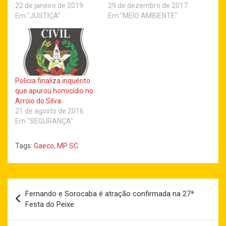
22 de janeiro de 2019
29 de dezembro de 2017
Em "JUSTIÇA"
Em "MEIO AMBIENTE"
Polícia finaliza inquérito
que apurou homicídio no
Arroio do Silva
21 de agosto de 2016
Em "SEGURANÇA"
Tags:
Gaeco
,
MP SC
Navegação
Fernando e Sorocaba é atração confirmada na 27ª
de
Festa do Peixe
Post