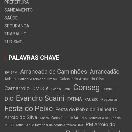
PREFEITURA
SANEAMENTO
SAÚDE
SEGURANÇA
TRABALHO
TURISMO
PALAVRAS CHAVE
Arrancada de Caminhões
Arrancadão
19º BPM
Asbas
Calendário Arroio do Silva
Balneário Arroio do Silva SC
Conseg
Carnarroio
CMDCA
Codam
Colix
COVID-19
Evandro Scaini
DIC
FATMA
FAUESC
Fesporte
Festa do Peixe
Festa do Peixe de Balneário
Arroio do Silva
Geovânia de Sá
Gaeco
IMA
Ministério do Turismo
PM Arroio do
MP SC
Mtur
O que fazer em Balneário Arroio do Silva