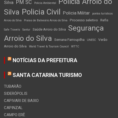
Policia Arroio do
PM SC
Silva
Policia Ambiental
Policia Civil
Silva
Policia Militar
pontos turísticos
Processo seletivo
Refis
Arroio do Silva
Praias de Balneário Arroio do Silva
Segurança
Saúde Arroio do Silva
Safe Travels
Santur
Arroio do Silva
Semana Farroupilha
Verão
UNESC
Arroio do Silva
World Travel & Tourism Council
WTTC
NOTÍCIAS DA PREFEITURA
SANTA CATARINA TURISMO
TUBARÃO
SIDERÓPOLIS
CAPIVARI DE BAIXO
CAPINZAL
CAMPO ERÊ