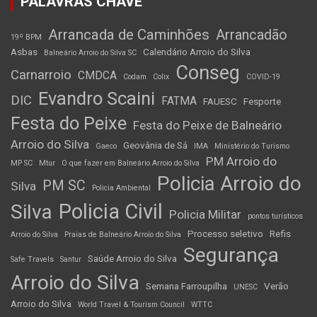
PALAVRAS CHAVE
Arrancada de Caminhões
Arrancadão
19º BPM
Asbas
Calendário Arroio do Silva
Balneário Arroio do Silva SC
Conseg
Carnarroio
CMDCA
Codam
Colix
COVID-19
Evandro Scaini
DIC
FATMA
FAUESC
Fesporte
Festa do Peixe
Festa do Peixe de Balneário
Arroio do Silva
Geovânia de Sá
Gaeco
IMA
Ministério do Turismo
PM Arroio do
MP SC
Mtur
O que fazer em Balneário Arroio do Silva
Policia Arroio do
PM SC
Silva
Policia Ambiental
Policia Civil
Silva
Policia Militar
pontos turísticos
Processo seletivo
Refis
Arroio do Silva
Praias de Balneário Arroio do Silva
Segurança
Saúde Arroio do Silva
Safe Travels
Santur
Arroio do Silva
Semana Farroupilha
Verão
UNESC
Arroio do Silva
World Travel & Tourism Council
WTTC