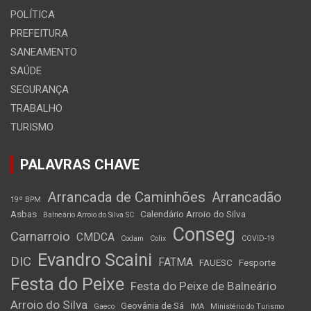
POLÍTICA
PREFEITURA
SANEAMENTO
SAÚDE
SEGURANÇA
TRABALHO
TURISMO
PALAVRAS CHAVE
Arrancada de Caminhões
Arrancadão
19º BPM
Asbas
Calendário Arroio do Silva
Balneário Arroio do Silva SC
Conseg
Carnarroio
CMDCA
Codam
Colix
COVID-19
Evandro Scaini
DIC
FATMA
FAUESC
Fesporte
Festa do Peixe
Festa do Peixe de Balneário
Arroio do Silva
Geovânia de Sá
Gaeco
IMA
Ministério do Turismo