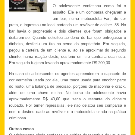
O adolescente confessou como foi o
assalto. Ele e um comparsa chegaram a
um bar, numa motocicleta Fan, de cor
preta, e ingressou no local portando um revólver de calibre .38. No
bar havia o proprietário e dois clientes que foram obrigados a
deitarem-se. Quando solicitou ao dono do bar que entregasse o
dinheiro, desferiu um tiro na perna do proprietário. Em seguida,
pegou a carteira de um cliente e, ao se aproximar do segundo
cliente, numa reação deste, desferiu um tiro contra a sua nuca.
Em seguida fugiram levando aproximadamente R$ 200,00.
Na casa do adolescente, os agentes apreenderem o capacete de
cor vermelha usada por ele, uma touca usada para encobrir parte
do rosto, uma balança de precisão, porções de maconha e crack,
além de uma chave micha. No bolso do adolescente havia
aproximadamente R$ 40,00 que seria o restante do dinheiro
roubado. Por temer represálias, ele não delatou seu comparsa e
nem o destino dado ao revólver e à motocicleta usada na prática
criminosa.
Outros casos