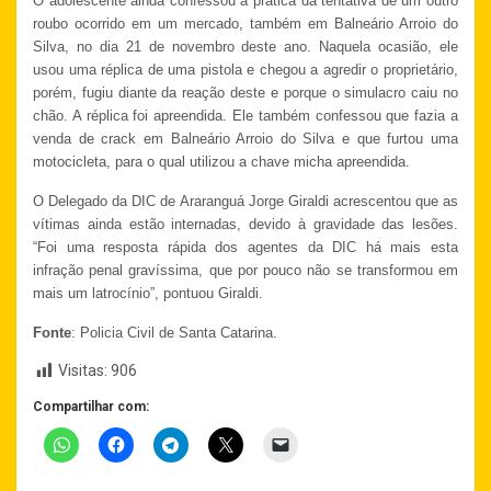
O adolescente ainda confessou a prática da tentativa de um outro
roubo ocorrido em um mercado, também em Balneário Arroio do
Silva, no dia 21 de novembro deste ano. Naquela ocasião, ele
usou uma réplica de uma pistola e chegou a agredir o proprietário,
porém, fugiu diante da reação deste e porque o simulacro caiu no
chão. A réplica foi apreendida. Ele também confessou que fazia a
venda de crack em Balneário Arroio do Silva e que furtou uma
motocicleta, para o qual utilizou a chave micha apreendida.
O Delegado da DIC de Araranguá Jorge Giraldi acrescentou que as
vítimas ainda estão internadas, devido à gravidade das lesões.
“Foi uma resposta rápida dos agentes da DIC há mais esta
infração penal gravíssima, que por pouco não se transformou em
mais um latrocínio”, pontuou Giraldi.
Fonte
: Policia Civil de Santa Catarina.
Visitas:
906
Compartilhar com: