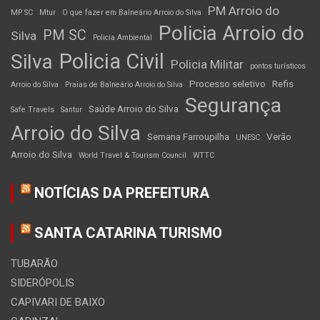
PM Arroio do
MP SC
Mtur
O que fazer em Balneário Arroio do Silva
Policia Arroio do
PM SC
Silva
Policia Ambiental
Policia Civil
Silva
Policia Militar
pontos turísticos
Processo seletivo
Refis
Arroio do Silva
Praias de Balneário Arroio do Silva
Segurança
Saúde Arroio do Silva
Safe Travels
Santur
Arroio do Silva
Semana Farroupilha
Verão
UNESC
Arroio do Silva
World Travel & Tourism Council
WTTC
NOTÍCIAS DA PREFEITURA
SANTA CATARINA TURISMO
TUBARÃO
SIDERÓPOLIS
CAPIVARI DE BAIXO