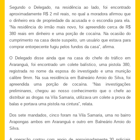
Segundo o Delegado, na residência ao lado, foi encontrado
aproximadamente R$ 2 mil reais, no qual a moradora afirmou que
o dinheiro era de propriedade da acusada e o escondia para ela.
“Na residência do irmão mais novo, foi apreendido cerca de R$
380 reais em dinheiro e uma porção de cocaína. Na ocasião do
cumprimento na casa deste suspeito, um usuário que estava para
comprar entorpecente fugiu pelos fundos da casa”, afirma.
O Delegado disse ainda que na casa do chefe do tráfico em
Araranguá, foi encontrado um colete balístico, uma pistola 380,
registrada no nome da esposa do investigado e uma munição
calibre 9mm. Na sua residência em Balneário Arroio do Silva, foi
apreendida uma porção de cocaína. “Nas investigações
preliminares, chegou ao nosso conhecimento que o chefe ao
distribuir as drogas na Vila Samaria, utilizava um colete a prova de
balas e portava uma pistola na cintura”, relata.
Dos sete mandados, cinco foram na Vila Samaria, uma no bairro
Arapongas ambos em Araranguá e outro em Balneário Arroio do
Silva.
A operação contou com apoio de aproximadamente 30 policiais