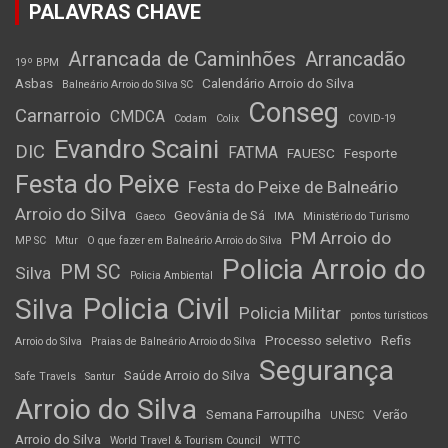
PALAVRAS CHAVE
Arrancada de Caminhões
Arrancadão
19º BPM
Asbas
Calendário Arroio do Silva
Balneário Arroio do Silva SC
Conseg
Carnarroio
CMDCA
Codam
Colix
COVID-19
Evandro Scaini
DIC
FATMA
FAUESC
Fesporte
Festa do Peixe
Festa do Peixe de Balneário
Arroio do Silva
Geovânia de Sá
Gaeco
IMA
Ministério do Turismo
PM Arroio do
MP SC
Mtur
O que fazer em Balneário Arroio do Silva
Policia Arroio do
PM SC
Silva
Policia Ambiental
Policia Civil
Silva
Policia Militar
pontos turísticos
Processo seletivo
Refis
Arroio do Silva
Praias de Balneário Arroio do Silva
Segurança
Saúde Arroio do Silva
Safe Travels
Santur
Arroio do Silva
Semana Farroupilha
Verão
UNESC
Arroio do Silva
World Travel & Tourism Council
WTTC