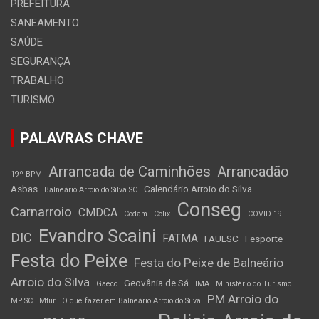
PREFEITURA
SANEAMENTO
SAÚDE
SEGURANÇA
TRABALHO
TURISMO
PALAVRAS CHAVE
Arrancada de Caminhões
Arrancadão
19º BPM
Asbas
Calendário Arroio do Silva
Balneário Arroio do Silva SC
Conseg
Carnarroio
CMDCA
Codam
Colix
COVID-19
Evandro Scaini
DIC
FATMA
FAUESC
Fesporte
Festa do Peixe
Festa do Peixe de Balneário
Arroio do Silva
Geovânia de Sá
Gaeco
IMA
Ministério do Turismo
PM Arroio do
MP SC
Mtur
O que fazer em Balneário Arroio do Silva