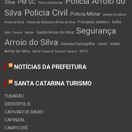
Policia Arroio do
PM SC
Silva
Policia Ambiental
Policia Civil
Silva
Policia Militar
pontos turísticos
Processo seletivo
Refis
Arroio do Silva
Praias de Balneário Arroio do Silva
Segurança
Saúde Arroio do Silva
Safe Travels
Santur
Arroio do Silva
Semana Farroupilha
Verão
UNESC
Arroio do Silva
World Travel & Tourism Council
WTTC
NOTÍCIAS DA PREFEITURA
SANTA CATARINA TURISMO
TUBARÃO
SIDERÓPOLIS
CAPIVARI DE BAIXO
CAPINZAL
CAMPO ERÊ