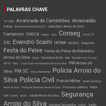
PALAVRAS CHAVE
Arrancada de Caminhões
Arrancadão
19º BPM
Asbas
Calendário Arroio do Silva
Balneário Arroio do Silva SC
Conseg
Carnarroio
CMDCA
Codam
Colix
COVID-19
Evandro Scaini
DIC
FATMA
FAUESC
Fesporte
Festa do Peixe
Festa do Peixe de Balneário
Arroio do Silva
Geovânia de Sá
Gaeco
IMA
Ministério do Turismo
PM Arroio do
MP SC
Mtur
O que fazer em Balneário Arroio do Silva
Policia Arroio do
PM SC
Silva
Policia Ambiental
Policia Civil
Silva
Policia Militar
pontos turísticos
Processo seletivo
Refis
Arroio do Silva
Praias de Balneário Arroio do Silva
Segurança
Saúde Arroio do Silva
Safe Travels
Santur
Arroio do Silva
Semana Farroupilha
Verão
UNESC