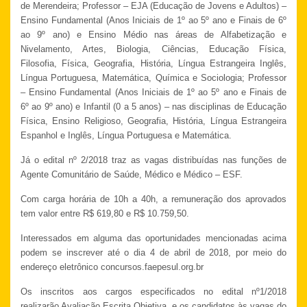
de Merendeira; Professor – EJA (Educação de Jovens e Adultos) –
Ensino Fundamental (Anos Iniciais de 1º ao 5º ano e Finais de 6º
ao 9º ano) e Ensino Médio nas áreas de Alfabetização e
Nivelamento, Artes, Biologia, Ciências, Educação Física,
Filosofia, Física, Geografia, História, Língua Estrangeira Inglês,
Língua Portuguesa, Matemática, Química e Sociologia; Professor
– Ensino Fundamental (Anos Iniciais de 1º ao 5º ano e Finais de
6º ao 9º ano) e Infantil (0 a 5 anos) – nas disciplinas de Educação
Física, Ensino Religioso, Geografia, História, Língua Estrangeira
Espanhol e Inglês, Língua Portuguesa e Matemática.
Já o edital nº 2/2018 traz as vagas distribuídas nas funções de
Agente Comunitário de Saúde, Médico e Médico – ESF.
Com carga horária de 10h a 40h, a remuneração dos aprovados
tem valor entre R$ 619,80 e R$ 10.759,50.
Interessados em alguma das oportunidades mencionadas acima
podem se inscrever até o dia 4 de abril de 2018, por meio do
endereço eletrônico concursos.faepesul.org.br
Os inscritos aos cargos especificados no edital nº1/2018
realizarão Avaliação Escrita Objetiva, e os candidatos às vagas do