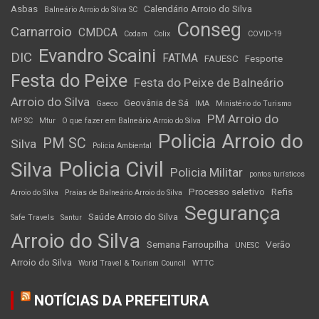
Asbas
Calendário Arroio do Silva
Balneário Arroio do Silva SC
Conseg
Carnarroio
CMDCA
Codam
Colix
COVID-19
Evandro Scaini
DIC
FATMA
FAUESC
Fesporte
Festa do Peixe
Festa do Peixe de Balneário
Arroio do Silva
Geovânia de Sá
Gaeco
IMA
Ministério do Turismo
PM Arroio do
MP SC
Mtur
O que fazer em Balneário Arroio do Silva
Policia Arroio do
PM SC
Silva
Policia Ambiental
Policia Civil
Silva
Policia Militar
pontos turísticos
Processo seletivo
Refis
Arroio do Silva
Praias de Balneário Arroio do Silva
Segurança
Saúde Arroio do Silva
Safe Travels
Santur
Arroio do Silva
Semana Farroupilha
Verão
UNESC
Arroio do Silva
World Travel & Tourism Council
WTTC
NOTÍCIAS DA PREFEITURA