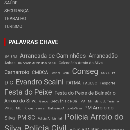
SAÚDE
SEGURANÇA
TRABALHO
TURISMO
PALAVRAS CHAVE
Arrancada de Caminhões
Arrancadão
19º BPM
Asbas
Calendário Arroio do Silva
Balneário Arroio do Silva SC
Conseg
Carnarroio
CMDCA
Codam
Colix
COVID-19
Evandro Scaini
DIC
FATMA
FAUESC
Fesporte
Festa do Peixe
Festa do Peixe de Balneário
Arroio do Silva
Geovânia de Sá
Gaeco
IMA
Ministério do Turismo
PM Arroio do
MP SC
Mtur
O que fazer em Balneário Arroio do Silva
Policia Arroio do
PM SC
Silva
Policia Ambiental
Policia Civil
Silva
Policia Militar