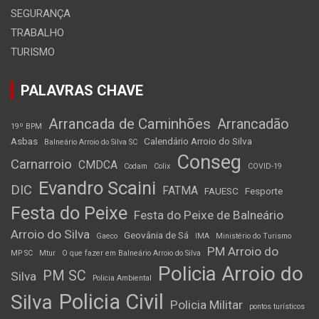
SEGURANÇA
TRABALHO
TURISMO
PALAVRAS CHAVE
Arrancada de Caminhões
Arrancadão
19º BPM
Asbas
Calendário Arroio do Silva
Balneário Arroio do Silva SC
Conseg
Carnarroio
CMDCA
Codam
Colix
COVID-19
Evandro Scaini
DIC
FATMA
FAUESC
Fesporte
Festa do Peixe
Festa do Peixe de Balneário
Arroio do Silva
Geovânia de Sá
Gaeco
IMA
Ministério do Turismo
PM Arroio do
MP SC
Mtur
O que fazer em Balneário Arroio do Silva
Policia Arroio do
PM SC
Silva
Policia Ambiental
Policia Civil
Silva
Policia Militar
pontos turísticos