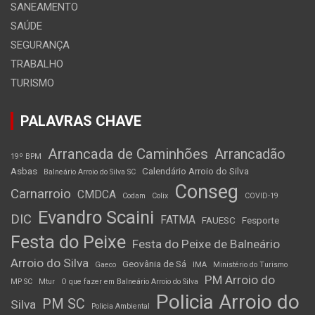
SANEAMENTO
SAÚDE
SEGURANÇA
TRABALHO
TURISMO
PALAVRAS CHAVE
Arrancada de Caminhões
Arrancadão
19º BPM
Asbas
Calendário Arroio do Silva
Balneário Arroio do Silva SC
Conseg
Carnarroio
CMDCA
Codam
Colix
COVID-19
Evandro Scaini
DIC
FATMA
FAUESC
Fesporte
Festa do Peixe
Festa do Peixe de Balneário
Arroio do Silva
Geovânia de Sá
Gaeco
IMA
Ministério do Turismo
PM Arroio do
MP SC
Mtur
O que fazer em Balneário Arroio do Silva
Policia Arroio do
PM SC
Silva
Policia Ambiental