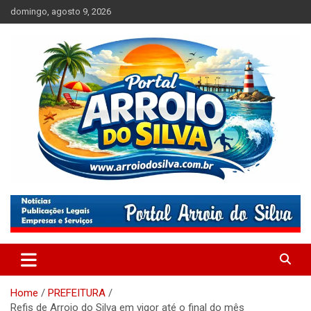
Skip
domingo, agosto 9, 2026
to
content
Absolutamente tudo sobre Balneário Arroio do Silva, Santa
Portal Arroio do Silva
Catarina
Home
PREFEITURA
Refis de Arroio do Silva em vigor até o final do mês