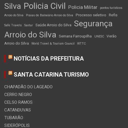
Policia Civil
Silva
Policia Militar
pontos turísticos
Processo seletivo
Refis
Arroio do Silva
Praias de Balneário Arroio do Silva
Segurança
Saúde Arroio do Silva
Safe Travels
Santur
Arroio do Silva
Semana Farroupilha
Verão
UNESC
Arroio do Silva
World Travel & Tourism Council
WTTC
NOTÍCIAS DA PREFEITURA
SANTA CATARINA TURISMO
CHAPADÃO DO LAGEADO
CERRO NEGRO
CELSO RAMOS
CATANDUVAS
TUBARÃO
SIDERÓPOLIS