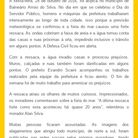
A sexta-feira, 28 de outubro de 2016, foi atípica no município de
Balneário Arroio do Silva. No dia em que se celebrou o Dia do
Servidor Público, homens e máquinas da prefeitura trabalharam
intensamente ao longo de toda cidade, isso porque a previsão
meteorológica se confirmou e a fúria do mar causou uma forte
ressaca. As ondas cobriram a faixa de areia e a água tomou conta
das casas e ruas próximas à orla, impedindo inclusive o trânsito
em alguns pontos. A Defesa Civil ficou em alerta.
Com a ressaca, a água invadiu casas e provocou prejuízos.
Muros, calçadas e ruas também foram danificadas em alguns
pontos. O prefeito Evandro Scaini acompanhou os trabalhos
realizados pela equipe da prefeitura e ficou atento. O fim de
semana foi de muito trabalho para amenizar os prejuízos.
A ressaca atraiu os olhares de muitos curiosos. Impressionados,
os moradores comentavam sobre a fúria do mar. “A última ressaca
forte como esta aconteceu há quase 20 anos”, relembrou o
morador Alan Silva.
Muitas pessoas ficaram assustadas. As imagens dos
alagamentos que atingiu todo município, de norte a sul, foram
publicadas nas redes sociais pelos próprios moradores, dando