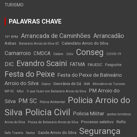
TURISMO
PALAVRAS CHAVE
Arrancada de Caminhões
Arrancadão
19º BPM
Asbas
Calendário Arroio do Silva
Balneário Arroio do Silva SC
Conseg
Carnarroio
CMDCA
Codam
Colix
COVID-19
Evandro Scaini
DIC
FATMA
FAUESC
Fesporte
Festa do Peixe
Festa do Peixe de Balneário
Arroio do Silva
Geovânia de Sá
Gaeco
IMA
Ministério do Turismo
PM Arroio do
MP SC
Mtur
O que fazer em Balneário Arroio do Silva
Policia Arroio do
PM SC
Silva
Policia Ambiental
Policia Civil
Silva
Policia Militar
pontos turísticos
Processo seletivo
Refis
Arroio do Silva
Praias de Balneário Arroio do Silva
Segurança
Saúde Arroio do Silva
Safe Travels
Santur