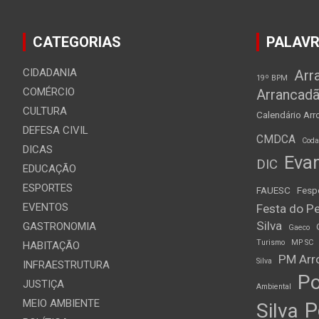
CATEGORIAS
PALAVR
CIDADANIA
Arr
19º BPM
COMÉRCIO
Arrancad
CULTURA
Calendário Arro
DEFESA CIVIL
CMDCA
Cod
DICAS
Evan
DIC
EDUCAÇÃO
ESPORTES
FAUESC
Fesp
EVENTOS
Festa do Pe
Silva
GASTRONOMIA
Gaeco
Turismo
MP SC
HABITAÇÃO
PM Arro
Silva
INFRAESTRUTURA
Po
JUSTIÇA
Ambiental
MEIO AMBIENTE
P
Silva