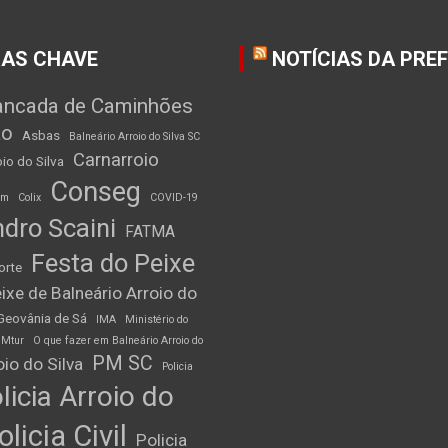
AS CHAVE
NOTÍCIAS DA PRE
ancada de Caminhões
ão
Asbas
Balneário Arroio do Silva SC
Carnarroio
io do Silva
Conseg
am
Colix
COVID-19
dro Scaini
FATMA
Festa do Peixe
orte
ixe de Balneário Arroio do
Geovânia de Sá
IMA
Ministério do
Mtur
O que fazer em Balneário Arroio do
PM SC
io do Silva
Policia
licia Arroio do
olicia Civil
Policia