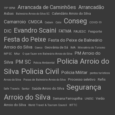
Arrancada de Caminhões
Arrancadão
19º BPM
Asbas
Calendário Arroio do Silva
Balneário Arroio do Silva SC
Conseg
Carnarroio
CMDCA
Codam
Colix
COVID-19
Evandro Scaini
DIC
FATMA
FAUESC
Fesporte
Festa do Peixe
Festa do Peixe de Balneário
Arroio do Silva
Geovânia de Sá
Gaeco
IMA
Ministério do Turismo
PM Arroio do
MP SC
Mtur
O que fazer em Balneário Arroio do Silva
Policia Arroio do
PM SC
Silva
Policia Ambiental
Policia Civil
Silva
Policia Militar
pontos turísticos
Processo seletivo
Refis
Arroio do Silva
Praias de Balneário Arroio do Silva
Segurança
Saúde Arroio do Silva
Safe Travels
Santur
Arroio do Silva
Semana Farroupilha
Verão
UNESC
Arroio do Silva
World Travel & Tourism Council
WTTC