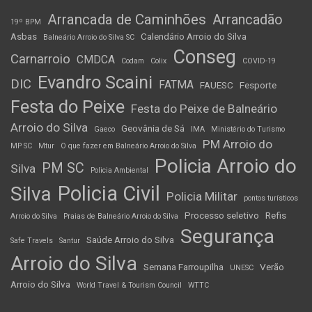
Arrancada de Caminhões
Arrancadão
19º BPM
Asbas
Calendário Arroio do Silva
Balneário Arroio do Silva SC
Conseg
Carnarroio
CMDCA
Codam
Colix
COVID-19
Evandro Scaini
DIC
FATMA
FAUESC
Fesporte
Festa do Peixe
Festa do Peixe de Balneário
Arroio do Silva
Geovânia de Sá
Gaeco
IMA
Ministério do Turismo
PM Arroio do
MP SC
Mtur
O que fazer em Balneário Arroio do Silva
Policia Arroio do
PM SC
Silva
Policia Ambiental
Policia Civil
Silva
Policia Militar
pontos turísticos
Processo seletivo
Refis
Arroio do Silva
Praias de Balneário Arroio do Silva
Segurança
Saúde Arroio do Silva
Safe Travels
Santur
Arroio do Silva
Semana Farroupilha
Verão
UNESC
Arroio do Silva
World Travel & Tourism Council
WTTC