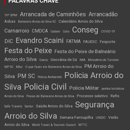
PALAVRAS CHAVE
Arrancada de Caminhões
Arrancadão
19º BPM
Asbas
Calendário Arroio do Silva
Balneário Arroio do Silva SC
Conseg
Carnarroio
CMDCA
Codam
Colix
COVID-19
Evandro Scaini
DIC
FATMA
FAUESC
Fesporte
Festa do Peixe
Festa do Peixe de Balneário
Arroio do Silva
Geovânia de Sá
Gaeco
IMA
Ministério do Turismo
PM Arroio do
MP SC
Mtur
O que fazer em Balneário Arroio do Silva
Policia Arroio do
PM SC
Silva
Policia Ambiental
Policia Civil
Silva
Policia Militar
pontos turísticos
Processo seletivo
Refis
Arroio do Silva
Praias de Balneário Arroio do Silva
Segurança
Saúde Arroio do Silva
Safe Travels
Santur
Arroio do Silva
Semana Farroupilha
Verão
UNESC
Arroio do Silva
World Travel & Tourism Council
WTTC