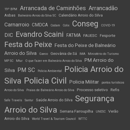
Arrancada de Caminhões
Arrancadão
19º BPM
Asbas
Calendário Arroio do Silva
Balneário Arroio do Silva SC
Conseg
Carnarroio
CMDCA
Codam
Colix
COVID-19
Evandro Scaini
DIC
FATMA
FAUESC
Fesporte
Festa do Peixe
Festa do Peixe de Balneário
Arroio do Silva
Geovânia de Sá
Gaeco
IMA
Ministério do Turismo
PM Arroio do
MP SC
Mtur
O que fazer em Balneário Arroio do Silva
Policia Arroio do
PM SC
Silva
Policia Ambiental
Policia Civil
Silva
Policia Militar
pontos turísticos
Processo seletivo
Refis
Arroio do Silva
Praias de Balneário Arroio do Silva
Segurança
Saúde Arroio do Silva
Safe Travels
Santur
Arroio do Silva
Semana Farroupilha
Verão
UNESC
Arroio do Silva
World Travel & Tourism Council
WTTC