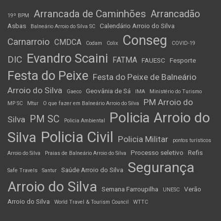
Arrancada de Caminhões
Arrancadão
19º BPM
Asbas
Calendário Arroio do Silva
Balneário Arroio do Silva SC
Conseg
Carnarroio
CMDCA
Codam
Colix
COVID-19
Evandro Scaini
DIC
FATMA
FAUESC
Fesporte
Festa do Peixe
Festa do Peixe de Balneário
Arroio do Silva
Geovânia de Sá
Gaeco
IMA
Ministério do Turismo
PM Arroio do
MP SC
Mtur
O que fazer em Balneário Arroio do Silva
Policia Arroio do
PM SC
Silva
Policia Ambiental
Policia Civil
Silva
Policia Militar
pontos turísticos
Processo seletivo
Refis
Arroio do Silva
Praias de Balneário Arroio do Silva
Segurança
Saúde Arroio do Silva
Safe Travels
Santur
Arroio do Silva
Semana Farroupilha
Verão
UNESC
Arroio do Silva
World Travel & Tourism Council
WTTC